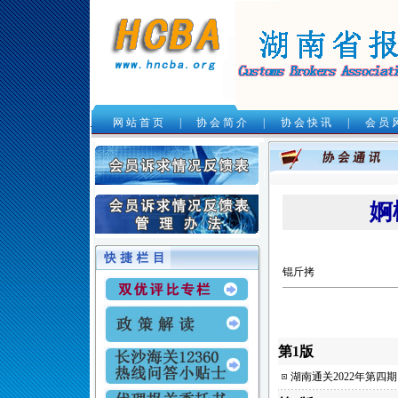
网 站 首 页
|
协 会 简 介
|
协 会 快 讯
|
会 员 
.
婀
锟斤拷
第1版
湖南通关2022年第四