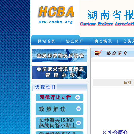
网 站 首 页
|
协 会 简 介
|
协 会 快 讯
|
会 员 
.
日期：
Ø
协会简介