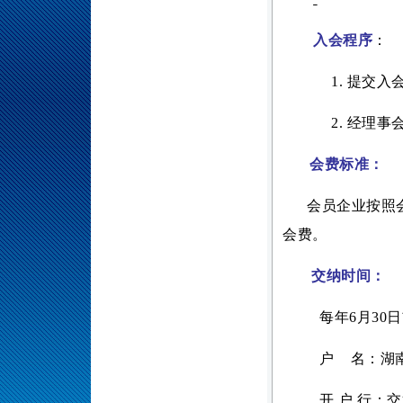
入会程序
：
1.
提交入
2.
经理事
会费标准：
会员企业按照
会费。
交纳时间：
每年
6月3
户
名：湖
开
户
行：交