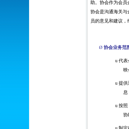
助。
协会作为会员
协会是沟通海关与
员的意见和建议，
Ø
协会业务范
u
代表
映
u
提供
息
u
按照
协
u
制定