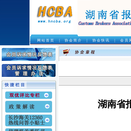
网 站 首 页
|
协 会 简 介
|
协 会 快 讯
|
会 员 
.
湖南省