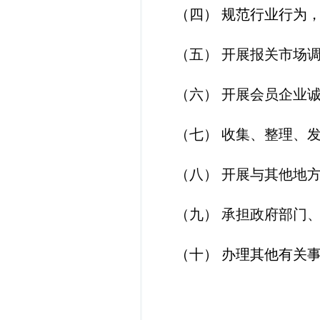
（四）
规范
行业
行为
（
五
）
开展报关市场
（
六
）
开展会员企业
（
七
）
收集、整理、
（
八
）
开展与其他地
（
九
）
承担
政府部门
（十）
办理其他有关