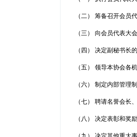
（二）
筹备召开会员
（三）
向会员代表大
（四）
决定副秘书长
（五）
领导本协会各
（六）
制定内部管理
（
七
）
聘请名誉会长
（
八
）
决定表彰和奖
（
九
）
决定其他重大