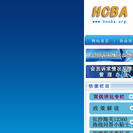
网 站 首 页
|
协 会 简
.