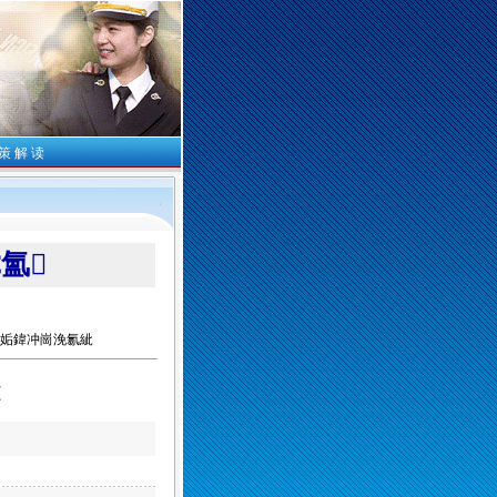
策 解 读
氳
姤鍏冲崗浼氱紪
<