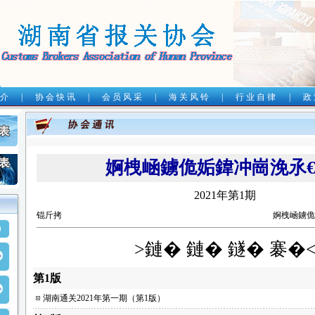
 介
|
协 会 快 讯
|
会 员 风 采
|
海 关 风 铃
|
行 业 自 律
|
政 
婀栧崡鐪佹姤鍏冲崗浼氶€
2021年第1期
锟斤拷
婀栧崡鐪佹
>鏈� 鏈� 鐩� 褰�
第1版
湖南通关2021年第一期（第1版）