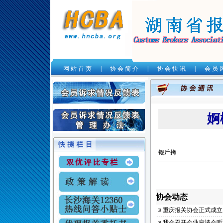
网 站 首 页
|
协 会 简 介
|
协 会 快 讯
|
会 员 
.
婀
锟斤拷
协会动态
重庆报关协会正式成立
我会召开企业座谈会听