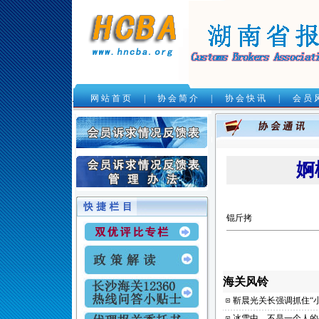
网 站 首 页
|
协 会 简 介
|
协 会 快 讯
|
会 员 
.
婀
锟斤拷
海关风铃
靳晨光关长强调抓住“
冰雪中，不是一个人的