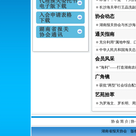
长沙海关举行王晶洗副
协会动态
湖南报关协会与长沙海
通关指南
充分利用“属地申报、
中华人民共和国海关总
会员风采
“海利”——打造湖南
广角镜
获批“两型”社会综合
艺苑拾萃
为罗海文、罗长明、周
协 会 简 介
|
协 
湖南省报关协会 版权所