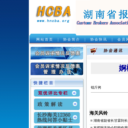
网 站 首 页
|
协 会 简 介
|
协 会 快 讯
|
会 员 
.
婀
锟斤拷
海关风铃
湖南省副省长甘霖到长
发挥报关协会职能作用