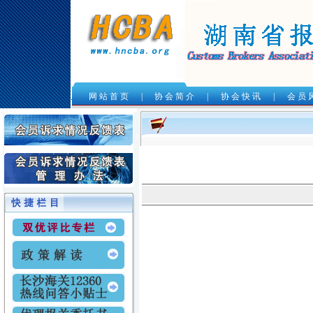
网 站 首 页
|
协 会 简 介
|
协 会 快 讯
|
会 员 
.